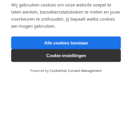
Wij gebruiken cookies om onze website soepel te
laten werken, bezoekersstatistieken te meten en jouw
voorkeuren te onthouden. Jij bepaalt welke cookies
Belangrijke mededelingen
we mogen gebruiken.
Drachtster Schaak Club
Alle cookies toestaan
De Zool 60
9201 BL Drachten
Cookie-instellingen
1
info@schaakclubdrachten.nl
Powered by
CookieHub Consent Management
KVK-nummer: 40002736
IBAN: NL93 INGB 0001 5807 07
Speelavond
Senioren:
maandag (19:30 – 23:00)
Jeugd:
maandag (18:30 – 19:15)